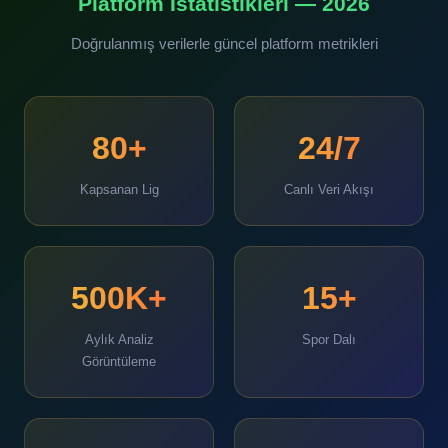
Platform İstatistikleri — 2026
Doğrulanmış verilerle güncel platform metrikleri
80+
24/7
Kapsanan Lig
Canlı Veri Akışı
500K+
15+
Aylık Analiz
Spor Dalı
Görüntüleme