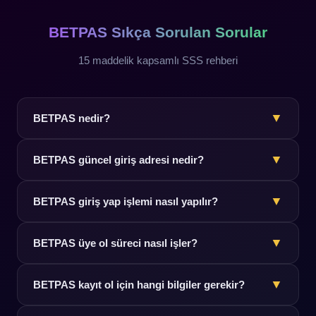
BETPAS Sıkça Sorulan Sorular
15 maddelik kapsamlı SSS rehberi
▼
BETPAS nedir?
Geniş spor verileri ve analiz altyapısına sahip, kullanıcıların
▼
BETPAS güncel giriş adresi nedir?
canlı bahis istatistiklerine ulaşabildiği bir platformdur. Bu bilgi
platformu aracılığıyla güncel verilere erişim sağlanabilmektedir.
Güncel adres bilgisine bu rehber üzerinden ulaşım
▼
BETPAS giriş yap işlemi nasıl yapılır?
sağlanabilmektedir. Adres değişikliklerini takip etmek için
sayfayı düzenli ziyaret etmeniz önerilir.
Güncel adrese ulaştıktan sonra giriş yap ekranında kullanıcı
▼
BETPAS üye ol süreci nasıl işler?
adı ve şifrenizi girerek hesabınıza erişebilirsiniz. Şifre unutma
durumunda yardım bölümünden destek alabilirsiniz.
Kayıt ol formunda temel bilgilerinizi girerek üyeliğinizi
▼
BETPAS kayıt ol için hangi bilgiler gerekir?
oluşturabilirsiniz. Süreç genellikle birkaç dakika içinde
tamamlanmaktadır.
Ad, soyad, e-posta ve iletişim bilgileri standart kayıt ol