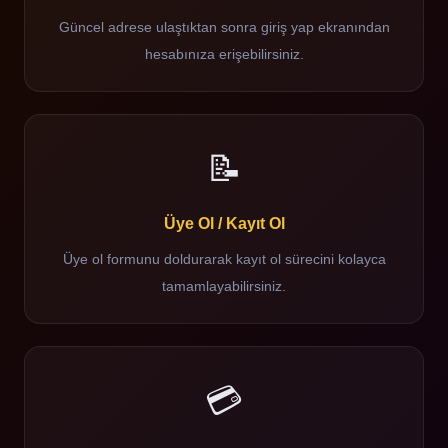
Güncel adrese ulaştıktan sonra giriş yap ekranından
hesabınıza erişebilirsiniz.
📝
Üye Ol / Kayıt Ol
Üye ol formunu doldurarak kayıt ol sürecini kolayca
tamamlayabilirsiniz.
💳