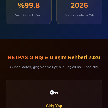
%99.8
2026
Veri Doğruluk Oranı
Son Güncelleme Yılı
BETPAS GİRİŞ & Ulaşım Rehberi 2026
Güncel adres, giriş yap ve üye ol süreçleri hakkında bilgi
🔑
Giriş Yap