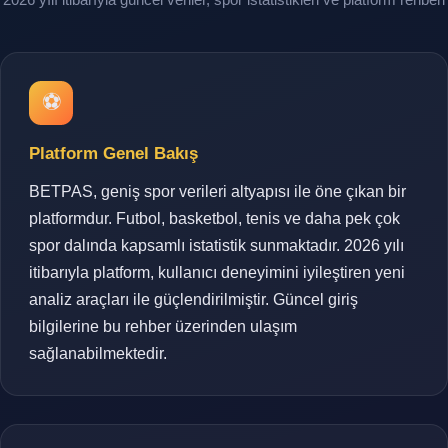
⚽
Platform Genel Bakış
BETPAS, geniş spor verileri altyapısı ile öne çıkan bir
platformdur. Futbol, basketbol, tenis ve daha pek çok
spor dalında kapsamlı istatistik sunmaktadır. 2026 yılı
itibarıyla platform, kullanıcı deneyimini iyileştiren yeni
analiz araçları ile güçlendirilmiştir. Güncel giriş
bilgilerine bu rehber üzerinden ulaşım
sağlanabilmektedir.