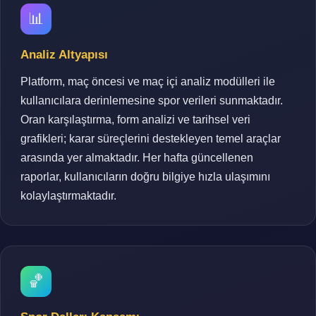
📊
Analiz Altyapısı
Platform, maç öncesi ve maç içi analiz modülleri ile
kullanıcılara derinlemesine spor verileri sunmaktadır.
Oran karşılaştırma, form analizi ve tarihsel veri
grafikleri; karar süreçlerini destekleyen temel araçlar
arasında yer almaktadır. Her hafta güncellenen
raporlar, kullanıcıların doğru bilgiye hızla ulaşımını
kolaylaştırmaktadır.
🏀