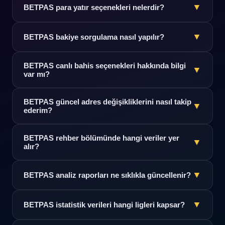
▼
BETPAS para yatır seçenekleri nelerdir?
sürecinde istenmektedir. Kimlik doğrulama adımları platforma
göre değişkenlik gösterebilir.
Para yatır işlemleri için banka havalesi, kredi kartı ve elektronik
▼
BETPAS bakiye sorgulama nasıl yapılır?
cüzdan gibi farklı yöntemler sunulmaktadır. Detaylar hesap
panelinden incelenebilir.
Hesabınıza giriş yaptıktan sonra bakiye bilgilerinize anında
BETPAS canlı bahis seçenekleri hakkında bilgi
▼
ulaşabilirsiniz. Bakiye hareketleri de aynı ekrandan takip
var mı?
edilebilmektedir.
Canlı bahis modülü; anlık oran güncellemeleri ve spor verileri
BETPAS güncel adres değişikliklerini nasıl takip
▼
ile desteklenmektedir. Maç içi istatistikler gerçek zamanlı
ederim?
olarak güncellenmektedir.
Bu bilgi platformu üzerinden güncel adres duyurularını düzenli
BETPAS rehber bölümünde hangi veriler yer
▼
olarak takip edebilirsiniz. Ayrıca e-posta bildirimleri için yardım
alır?
bölümünden destek alabilirsiniz.
Rehber bölümünde analiz, istatistik ve spor verileri odaklı
▼
BETPAS analiz raporları ne sıklıkla güncellenir?
içerikler sunulmaktadır. Lig tabloları, form analizleri ve oran
karşılaştırmaları da bu bölümde yer almaktadır.
Analiz ve istatistik raporları haftalık döngüde güncellenmekte;
▼
BETPAS istatistik verileri hangi ligleri kapsar?
önemli maç öncesi ek raporlar yayımlanmaktadır. Güncel
verilere erişim için sayfayı düzenli ziyaret etmeniz önerilir.