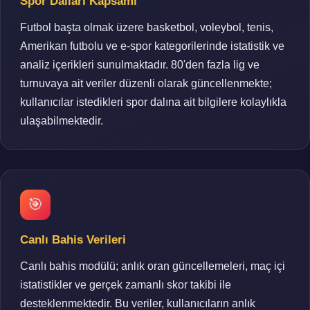
Spor Dalları Kapsamı
Futbol başta olmak üzere basketbol, voleybol, tenis,
Amerikan futbolu ve e-spor kategorilerinde istatistik ve
analiz içerikleri sunulmaktadır. 80'den fazla lig ve
turnuvaya ait veriler düzenli olarak güncellenmekte;
kullanıcılar istedikleri spor dalına ait bilgilere kolaylıkla
ulaşabilmektedir.
🎯
Canlı Bahis Verileri
Canlı bahis modülü; anlık oran güncellemeleri, maç içi
istatistikler ve gerçek zamanlı skor takibi ile
desteklenmektedir. Bu veriler, kullanıcıların anlık