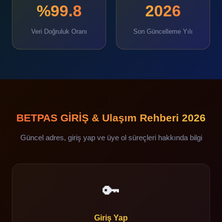
%99.8
2026
Veri Doğruluk Oranı
Son Güncelleme Yılı
BETPAS GİRİŞ & Ulaşım Rehberi 2026
Güncel adres, giriş yap ve üye ol süreçleri hakkında bilgi
🔑
Giriş Yap