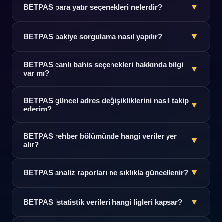
▼
BETPAS para yatır seçenekleri nelerdir?
sürecinde istenmektedir. Kimlik doğrulama adımları platforma
göre değişkenlik gösterebilir.
Para yatır işlemleri için banka havalesi, kredi kartı ve elektronik
▼
BETPAS bakiye sorgulama nasıl yapılır?
cüzdan gibi farklı yöntemler sunulmaktadır. Detaylar hesap
panelinden incelenebilir.
Hesabınıza giriş yaptıktan sonra bakiye bilgilerinize anında
BETPAS canlı bahis seçenekleri hakkında bilgi
▼
ulaşabilirsiniz. Bakiye hareketleri de aynı ekrandan takip
var mı?
edilebilmektedir.
Canlı bahis modülü; anlık oran güncellemeleri ve spor verileri
BETPAS güncel adres değişikliklerini nasıl takip
▼
ile desteklenmektedir. Maç içi istatistikler gerçek zamanlı
ederim?
olarak güncellenmektedir.
Bu bilgi platformu üzerinden güncel adres duyurularını düzenli
BETPAS rehber bölümünde hangi veriler yer
▼
olarak takip edebilirsiniz. Ayrıca e-posta bildirimleri için yardım
alır?
bölümünden destek alabilirsiniz.
Rehber bölümünde analiz, istatistik ve spor verileri odaklı
▼
BETPAS analiz raporları ne sıklıkla güncellenir?
içerikler sunulmaktadır. Lig tabloları, form analizleri ve oran
karşılaştırmaları da bu bölümde yer almaktadır.
Analiz ve istatistik raporları haftalık döngüde güncellenmekte;
▼
BETPAS istatistik verileri hangi ligleri kapsar?
önemli maç öncesi ek raporlar yayımlanmaktadır. Güncel
verilere erişim için sayfayı düzenli ziyaret etmeniz önerilir.