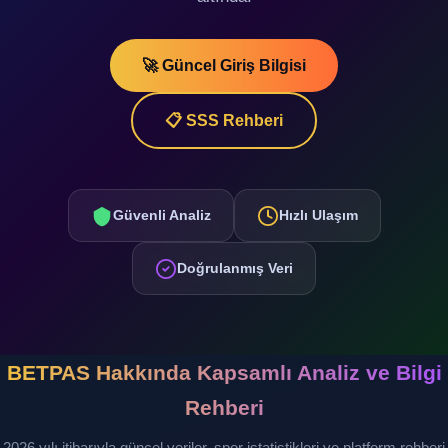
🚀 Güncel Giriş Bilgisi
📋 SSS Rehberi
Güvenli Analiz
Hızlı Ulaşım
Doğrulanmış Veri
BETPAS Hakkında Kapsamlı Analiz ve Bilgi
Rehberi
2026 yılı itibarıyla güncel veriler, spor istatistikleri ve platform rehberi