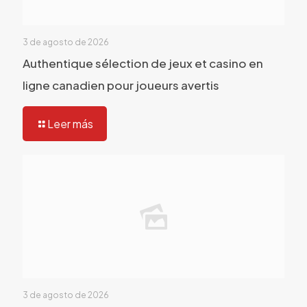
3 de agosto de 2026
Authentique sélection de jeux et casino en
ligne canadien pour joueurs avertis
Leer más
3 de agosto de 2026