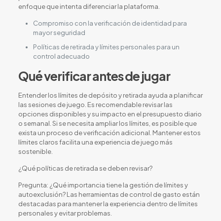
enfoque que intenta diferenciar la plataforma.
Compromiso con la verificación de identidad para
mayor seguridad
Políticas de retirada y límites personales para un
control adecuado
Qué verificar antes de jugar
Entender los límites de depósito y retirada ayuda a planificar
las sesiones de juego. Es recomendable revisar las
opciones disponibles y su impacto en el presupuesto diario
o semanal. Si se necesita ampliar los límites, es posible que
exista un proceso de verificación adicional. Mantener estos
límites claros facilita una experiencia de juego más
sostenible.
¿Qué políticas de retirada se deben revisar?
Pregunta: ¿Qué importancia tiene la gestión de límites y
autoexclusión? Las herramientas de control de gasto están
destacadas para mantener la experiencia dentro de límites
personales y evitar problemas.