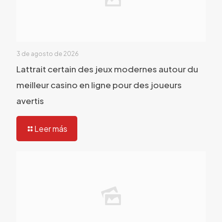
3 de agosto de 2026
Lattrait certain des jeux modernes autour du
meilleur casino en ligne pour des joueurs
avertis
Leer más