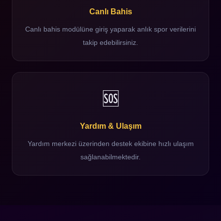
Canlı Bahis
Canlı bahis modülüne giriş yaparak anlık spor verilerini
takip edebilirsiniz.
🆘
Yardım & Ulaşım
Yardım merkezi üzerinden destek ekibine hızlı ulaşım
sağlanabilmektedir.