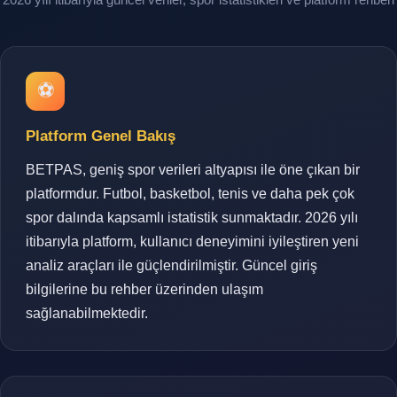
⚽
Platform Genel Bakış
BETPAS, geniş spor verileri altyapısı ile öne çıkan bir
platformdur. Futbol, basketbol, tenis ve daha pek çok
spor dalında kapsamlı istatistik sunmaktadır. 2026 yılı
itibarıyla platform, kullanıcı deneyimini iyileştiren yeni
analiz araçları ile güçlendirilmiştir. Güncel giriş
bilgilerine bu rehber üzerinden ulaşım
sağlanabilmektedir.