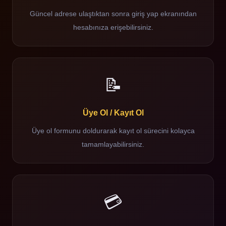
Güncel adrese ulaştıktan sonra giriş yap ekranından
hesabınıza erişebilirsiniz.
📝
Üye Ol / Kayıt Ol
Üye ol formunu doldurarak kayıt ol sürecini kolayca
tamamlayabilirsiniz.
💳