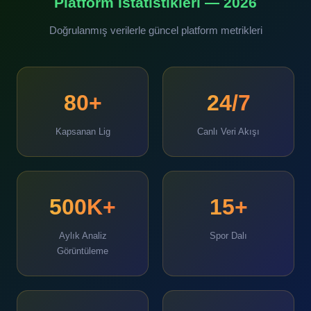
Platform İstatistikleri — 2026
Doğrulanmış verilerle güncel platform metrikleri
80+
24/7
Kapsanan Lig
Canlı Veri Akışı
500K+
15+
Aylık Analiz
Spor Dalı
Görüntüleme