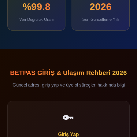
%99.8
2026
Veri Doğruluk Oranı
Son Güncelleme Yılı
BETPAS GİRİŞ & Ulaşım Rehberi 2026
Güncel adres, giriş yap ve üye ol süreçleri hakkında bilgi
🔑
Giriş Yap