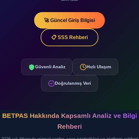
🚀 Güncel Giriş Bilgisi
📋 SSS Rehberi
Güvenli Analiz
Hızlı Ulaşım
Doğrulanmış Veri
BETPAS Hakkında Kapsamlı Analiz ve Bilgi
Rehberi
2026 yılı itibarıyla güncel veriler, spor istatistikleri ve platform rehberi