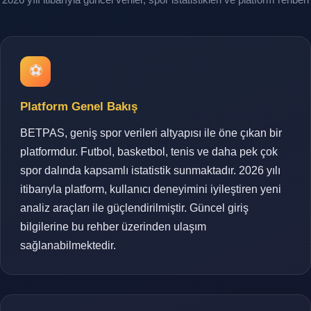
⚽
Platform Genel Bakış
BETPAS, geniş spor verileri altyapısı ile öne çıkan bir
platformdur. Futbol, basketbol, tenis ve daha pek çok
spor dalında kapsamlı istatistik sunmaktadır. 2026 yılı
itibarıyla platform, kullanıcı deneyimini iyileştiren yeni
analiz araçları ile güçlendirilmiştir. Güncel giriş
bilgilerine bu rehber üzerinden ulaşım
sağlanabilmektedir.