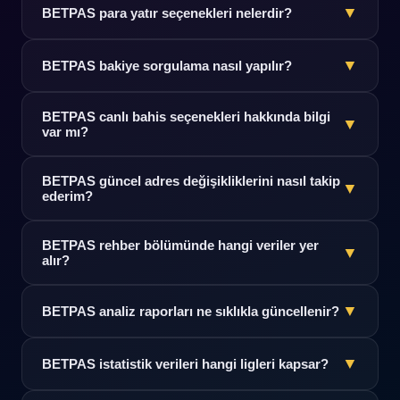
▼
BETPAS para yatır seçenekleri nelerdir?
sürecinde istenmektedir. Kimlik doğrulama adımları platforma
göre değişkenlik gösterebilir.
Para yatır işlemleri için banka havalesi, kredi kartı ve elektronik
▼
BETPAS bakiye sorgulama nasıl yapılır?
cüzdan gibi farklı yöntemler sunulmaktadır. Detaylar hesap
panelinden incelenebilir.
Hesabınıza giriş yaptıktan sonra bakiye bilgilerinize anında
BETPAS canlı bahis seçenekleri hakkında bilgi
▼
ulaşabilirsiniz. Bakiye hareketleri de aynı ekrandan takip
var mı?
edilebilmektedir.
Canlı bahis modülü; anlık oran güncellemeleri ve spor verileri
BETPAS güncel adres değişikliklerini nasıl takip
▼
ile desteklenmektedir. Maç içi istatistikler gerçek zamanlı
ederim?
olarak güncellenmektedir.
Bu bilgi platformu üzerinden güncel adres duyurularını düzenli
BETPAS rehber bölümünde hangi veriler yer
▼
olarak takip edebilirsiniz. Ayrıca e-posta bildirimleri için yardım
alır?
bölümünden destek alabilirsiniz.
Rehber bölümünde analiz, istatistik ve spor verileri odaklı
▼
BETPAS analiz raporları ne sıklıkla güncellenir?
içerikler sunulmaktadır. Lig tabloları, form analizleri ve oran
karşılaştırmaları da bu bölümde yer almaktadır.
Analiz ve istatistik raporları haftalık döngüde güncellenmekte;
▼
BETPAS istatistik verileri hangi ligleri kapsar?
önemli maç öncesi ek raporlar yayımlanmaktadır. Güncel
verilere erişim için sayfayı düzenli ziyaret etmeniz önerilir.