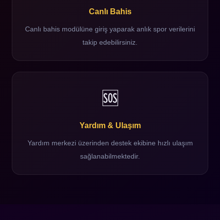
Canlı Bahis
Canlı bahis modülüne giriş yaparak anlık spor verilerini
takip edebilirsiniz.
🆘
Yardım & Ulaşım
Yardım merkezi üzerinden destek ekibine hızlı ulaşım
sağlanabilmektedir.