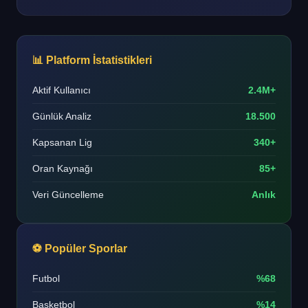
📊 Platform İstatistikleri
Aktif Kullanıcı
2.4M+
Günlük Analiz
18.500
Kapsanan Lig
340+
Oran Kaynağı
85+
Veri Güncelleme
Anlık
⚽ Popüler Sporlar
Futbol
%68
Basketbol
%14