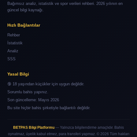
Bağımsız analiz, istatistik ve spor verileri rehberi. 2026 yılının en
güncel bilgi kaynağı.
Hızlı Bağlantılar
Rehber
İstatistik
Analiz
SSS
Yasal Bilgi
🔞 18 yaşından küçükler için uygun değildir.
Sorumlu bahis yapınız.
Son güncelleme: Mayıs 2026
Bu site hiçbir bahis şirketiyle bağlantılı değildir.
BETPAS Bilgi Platformu
— Yalnızca bilgilendirme amaçlıdır. Bahis
oynatmaz, üyelik kabul etmez, para transferi yapmaz. © 2026 Tüm hakları