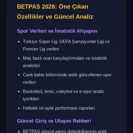
BETPAS 2026: Öne Çıkan
Özellikler ve Güncel Analiz
Spor Verileri ve İstatistik Altyapısı
Türkiye Süper Lig, UEFA Şampiyonlar Ligi ve
Premier Lig verileri
Maç bazlı oran karşılaştırmaları ve istatistik
analizleri
Canlı bahis bölümünde anlık güncellenen spor
verileri
Basketbol, tenis, voleybol ve e-spor analiz
içerikleri
Haftalık ve aylık performans raporları
Güncel Giriş ve Ulaşım Rehberi
BETPAS güncel adres değişikliklerinin anlık