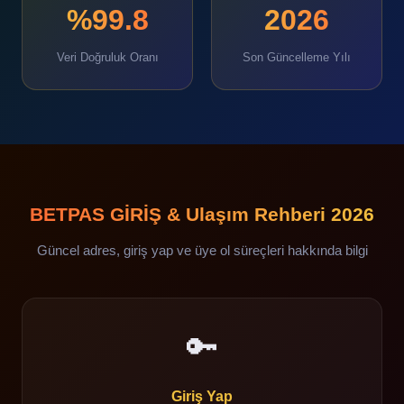
%99.8
2026
Veri Doğruluk Oranı
Son Güncelleme Yılı
BETPAS GİRİŞ & Ulaşım Rehberi 2026
Güncel adres, giriş yap ve üye ol süreçleri hakkında bilgi
🔑
Giriş Yap