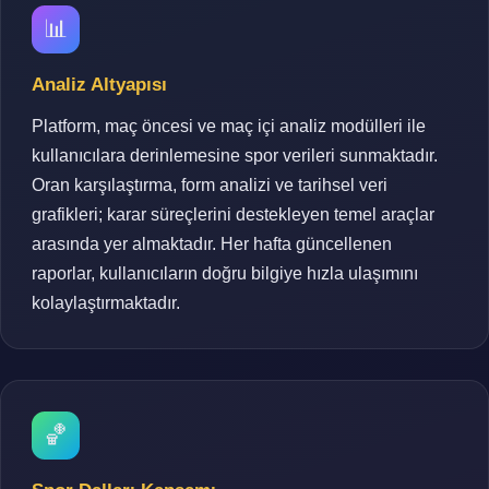
📊
Analiz Altyapısı
Platform, maç öncesi ve maç içi analiz modülleri ile
kullanıcılara derinlemesine spor verileri sunmaktadır.
Oran karşılaştırma, form analizi ve tarihsel veri
grafikleri; karar süreçlerini destekleyen temel araçlar
arasında yer almaktadır. Her hafta güncellenen
raporlar, kullanıcıların doğru bilgiye hızla ulaşımını
kolaylaştırmaktadır.
🏀