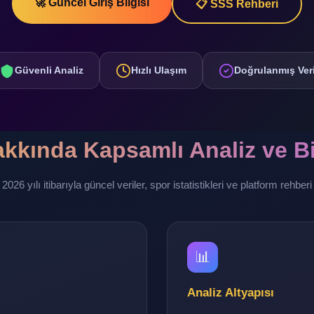
🚀 Güncel Giriş Bilgisi
📋 SSS Rehberi
Güvenli Analiz
Hızlı Ulaşım
Doğrulanmış Ver
kında Kapsamlı Analiz ve Bi
2026 yılı itibarıyla güncel veriler, spor istatistikleri ve platform rehberi
📊
Analiz Altyapısı