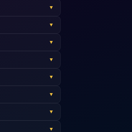
için sayfayı düzenli ziyaret
▼
lirsiniz. Şifre unutma durumunda
▼
 içinde tamamlanmaktadır.
▼
arı platforma göre değişkenlik
▼
tadır. Detaylar hesap panelinden
▼
randan takip edilebilmektedir.
▼
r gerçek zamanlı olarak
▼
ildirimleri için yardım
▼