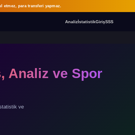
ul etmez, para transferi yapmaz.
Analiz
İstatistik
Giriş
SSS
 Analiz ve Spor
tatistik ve