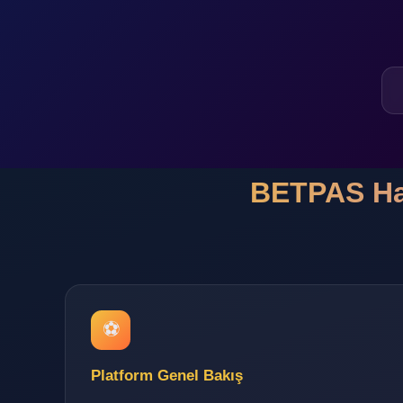
BETPAS Hak
⚽
Platform Genel Bakış