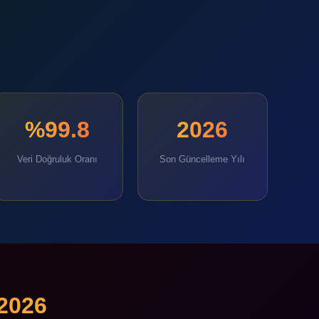
%99.8
2026
Veri Doğruluk Oranı
Son Güncelleme Yılı
2026