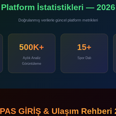
Platform İstatistikleri — 2026
Doğrulanmış verilerle güncel platform metrikleri
500K+
15+
Aylık Analiz
Spor Dalı
Görüntüleme
PAS GİRİŞ & Ulaşım Rehberi 