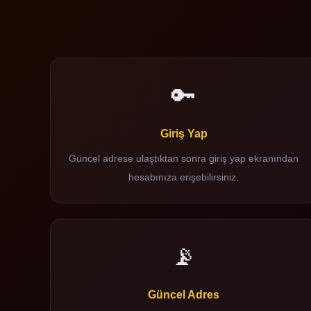
🔑
Giriş Yap
Güncel adrese ulaştıktan sonra giriş yap ekranından
hesabınıza erişebilirsiniz.
📡
Güncel Adres