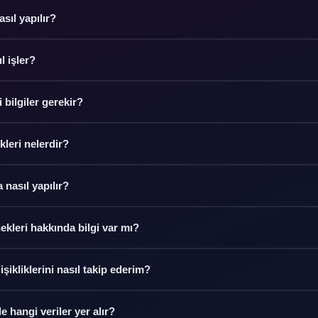
üzerinden ulaşım sağlanabilmektedir. Adres değişikliklerini takip etmek 
sıl yapılır?
iriş yap ekranında kullanıcı adı ve şifrenizi girerek hesabınıza erişebi
l işler?
irsiniz.
izi girerek üyeliğinizi oluşturabilirsiniz. Süreç genellikle birkaç dakika
 bilgiler gerekir?
lgileri standart kayıt ol sürecinde istenmektedir. Kimlik doğrulama adıml
leri nelerdir?
avalesi, kredi kartı ve elektronik cüzdan gibi farklı yöntemler sunulmak
nasıl yapılır?
bakiye bilgilerinize anında ulaşabilirsiniz. Bakiye hareketleri de aynı ek
kleri hakkında bilgi var mı?
ncellemeleri ve spor verileri ile desteklenmektedir. Maç içi istatistikle
ikliklerini nasıl takip ederim?
el adres duyurularını düzenli olarak takip edebilirsiniz. Ayrıca e-posta b
hangi veriler yer alır?