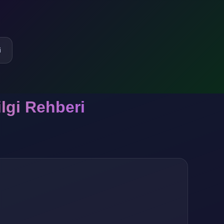
i
lgi Rehberi