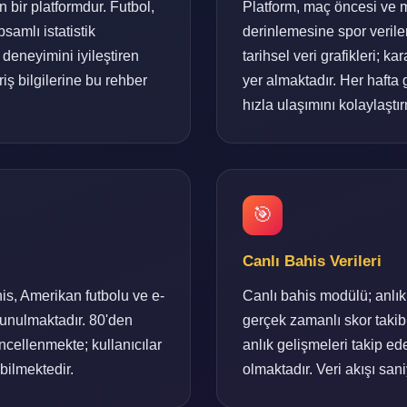
 bir platformdur. Futbol,
Platform, maç öncesi ve ma
samlı istatistik
derinlemesine spor veriler
ı deneyimini iyileştiren
tarihsel veri grafikleri; k
riş bilgilerine bu rehber
yer almaktadır. Her hafta 
hızla ulaşımını kolaylaştı
🎯
Canlı Bahis Verileri
is, Amerikan futbolu ve e-
Canlı bahis modülü; anlık 
 sunulmaktadır. 80'den
gerçek zamanlı skor takibi
üncellenmekte; kullanıcılar
anlık gelişmeleri takip ed
abilmektedir.
olmaktadır. Veri akışı san