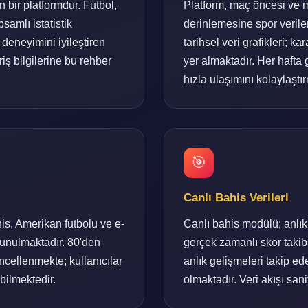
 bir platformdur. Futbol,
Platform, maç öncesi ve ma
samlı istatistik
derinlemesine spor veriler
ı deneyimini iyileştiren
tarihsel veri grafikleri; k
riş bilgilerine bu rehber
yer almaktadır. Her hafta 
hızla ulaşımını kolaylaştı
🎯
Canlı Bahis Verileri
is, Amerikan futbolu ve e-
Canlı bahis modülü; anlık 
 sunulmaktadır. 80'den
gerçek zamanlı skor takibi
üncellenmekte; kullanıcılar
anlık gelişmeleri takip ed
abilmektedir.
olmaktadır. Veri akışı san