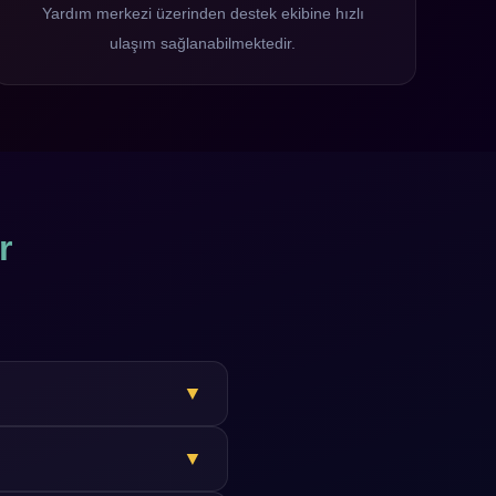
Yardım merkezi üzerinden destek ekibine hızlı
ulaşım sağlanabilmektedir.
r
▼
latformdur. Bu bilgi platformu
▼