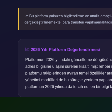
📌 Bu platform yalnızca bilgilendirme ve analiz amaçlı
gerçekleştirilmemekte, para transferi yapılmamaktadır
📈 2026 Yılı Platform Değerlendirmesi
Platformun 2026 yılındaki güncelleme döngüsünde
adres bilgisine ulaşım süreleri kısaltılmış; rehber
platformu rakiplerinden ayıran temel özellikler aras
yönetimi modülleri de bu süreçte yeniden yapılandı
platformun 2026 yılında da tercih edilen bir bil