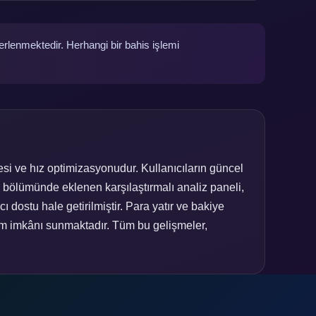
erlenmektedir. Herhangi bir bahis işlemi
 ve hız optimizasyonudur. Kullanıcıların güncel
eri bölümünde eklenen karşılaştırmalı analiz paneli,
cı dostu hale getirilmiştir. Para yatır ve bakiye
aşım imkânı sunmaktadır. Tüm bu gelişmeler,