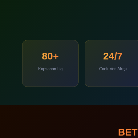
80+
24/7
Kapsanan Lig
Canlı Veri Akışı
BET