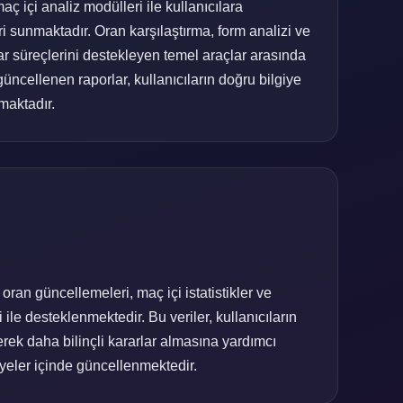
ç içi analiz modülleri ile kullanıcılara
i sunmaktadır. Oran karşılaştırma, form analizi ve
arar süreçlerini destekleyen temel araçlar arasında
güncellenen raporlar, kullanıcıların doğru bilgiye
rmaktadır.
oran güncellemeleri, maç içi istatistikler ve
 ile desteklenmektedir. Bu veriler, kullanıcıların
erek daha bilinçli kararlar almasına yardımcı
iyeler içinde güncellenmektedir.