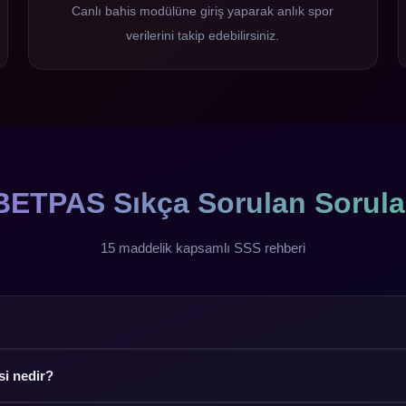
Canlı bahis modülüne giriş yaparak anlık spor
verilerini takip edebilirsiniz.
BETPAS Sıkça Sorulan Sorula
15 maddelik kapsamlı SSS rehberi
pısına sahip, kullanıcıların canlı bahis istatistiklerine ulaşabildiği bir p
si nedir?
im sağlanabilmektedir.