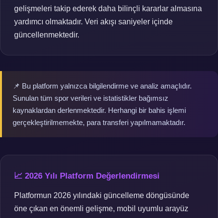
gelişmeleri takip ederek daha bilinçli kararlar almasına
yardımcı olmaktadır. Veri akışı saniyeler içinde
güncellenmektedir.
📌 Bu platform yalnızca bilgilendirme ve analiz amaçlıdır.
Sunulan tüm spor verileri ve istatistikler bağımsız
kaynaklardan derlenmektedir. Herhangi bir bahis işlemi
gerçekleştirilmemekte, para transferi yapılmamaktadır.
📈 2026 Yılı Platform Değerlendirmesi
Platformun 2026 yılındaki güncelleme döngüsünde
öne çıkan en önemli gelişme, mobil uyumlu arayüz