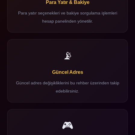
Para Yatır & Bakiye
Para yatır seçenekleri ve bakiye sorgulama işlemleri
hesap panelinden yönetilir.
📡
Güncel Adres
Güncel adres değişikliklerini bu rehber üzerinden takip
edebilirsiniz.
🎮