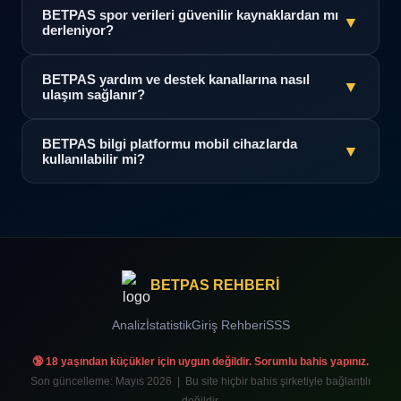
Avrupa'nın büyük ligleri başta olmak üzere dünya genelinde
BETPAS spor verileri güvenilir kaynaklardan mı
▼
80'den fazla lig istatistik kapsamındadır. Türkiye Süper Ligi de
derleniyor?
bu kapsamda yer almaktadır.
Spor verileri doğrulanmış ve bağımsız kaynaklardan
BETPAS yardım ve destek kanallarına nasıl
▼
derlenerek sunulmaktadır. Veri doğruluk oranı %99.8 olarak
ulaşım sağlanır?
ölçülmektedir.
Yardım bölümü üzerinden destek ekibine ulaşım
BETPAS bilgi platformu mobil cihazlarda
▼
sağlanabilmektedir. Canlı destek, e-posta ve sıkça sorulan
kullanılabilir mi?
sorular bölümleri aktif olarak hizmet vermektedir.
Platform tamamen responsive tasarıma sahiptir; mobil ve
tablet cihazlarda sorunsuz çalışmaktadır. iOS ve Android
tarayıcılarında tam uyumluluk sağlanmaktadır.
BETPAS REHBERİ
Analiz
İstatistik
Giriş Rehberi
SSS
🔞 18 yaşından küçükler için uygun değildir. Sorumlu bahis yapınız.
Son güncelleme: Mayıs 2026 | Bu site hiçbir bahis şirketiyle bağlantılı