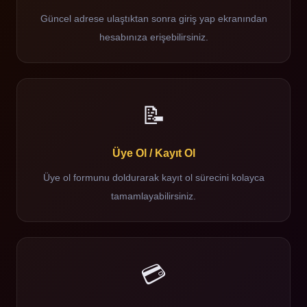
Güncel adrese ulaştıktan sonra giriş yap ekranından
hesabınıza erişebilirsiniz.
📝
Üye Ol / Kayıt Ol
Üye ol formunu doldurarak kayıt ol sürecini kolayca
tamamlayabilirsiniz.
💳